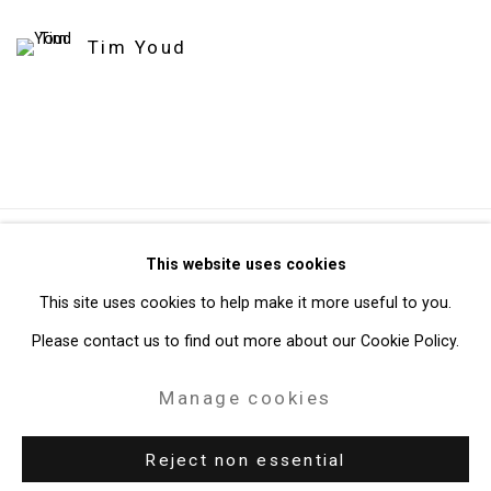
Tim Youd
Privacy Policy
Manage cookies
This website uses cookies
Copyright © 2026 Cristin Tierney Gallery
This site uses cookies to help make it more useful to you.
Site by Artlogic
Please contact us to find out more about our Cookie Policy.
Manage cookies
49 Walker Street, New York, NY 10013
T: 212.594.0550 E:
info@cristintierney.com
Reject non essential