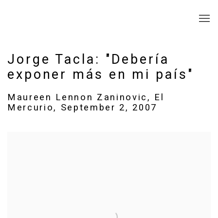
Jorge Tacla: "Debería
exponer más en mi país"
Maureen Lennon Zaninovic, El
Mercurio, September 2, 2007
Open a larger version of the following image in a popup: