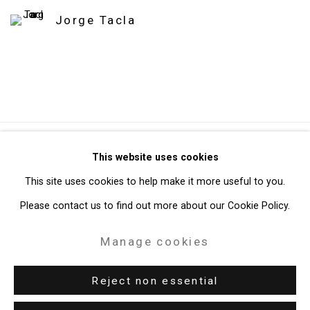
Jorge Tacla
Privacy Policy
Manage cookies
This website uses cookies
Copyright © 2026 Cristin Tierney Gallery
This site uses cookies to help make it more useful to you.
Site by Artlogic
Please contact us to find out more about our Cookie Policy.
Manage cookies
49 Walker Street, New York, NY 10013
T: 212.594.0550 E:
info@cristintierney.com
Reject non essential